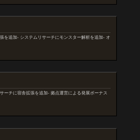
拡張を追加- システムリサーチにモンスター解析を追加- オ
ムリサーチに宿舎拡張を追加- 拠点運営による発展ボーナス